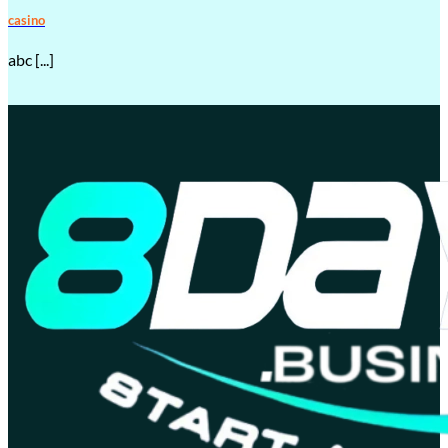
casino
abc [...]