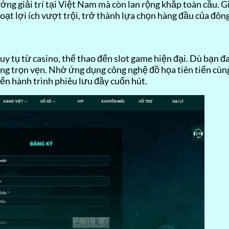
ướng giải trí tại Việt Nam mà còn lan rộng khắp toàn cầu. 
ạt lợi ích vượt trội, trở thành lựa chọn hàng đầu của đông
y tụ từ casino, thể thao đến slot game hiện đại. Dù bạn 
ứng trọn vẹn. Nhờ ứng dụng công nghệ đồ họa tiên tiến cùn
đến hành trình phiêu lưu đầy cuốn hút.