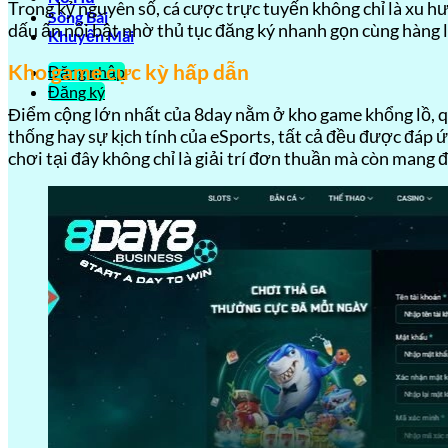
Trong kỷ nguyên số, cá cược trực tuyến không chỉ là xu h
Sòng Bài
dấu ấn nổi bật nhờ thủ tục đăng ký nhanh gọn cùng hàng lo
Khuyến Mãi
Kho game cực kỳ hấp dẫn
Đăng nhập
Đăng ký
Điểm cộng lớn nhất của 8day nằm ở kho game khổng lồ, qu
thống hay sự kịch tính của eSports, tất cả đều được đáp 
chơi tại đây không chỉ là giải trí đơn thuần mà còn mang 