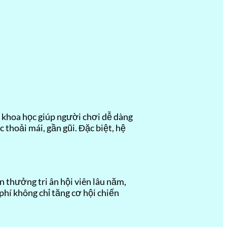
c khoa học giúp người chơi dễ dàng
 thoải mái, gần gũi. Đặc biệt, hệ
n thưởng tri ân hội viên lâu năm,
phí không chỉ tăng cơ hội chiến