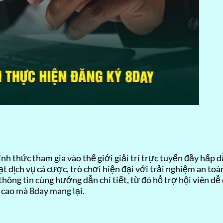
h thức tham gia vào thế giới giải trí trực tuyến đầy hấp d
ạt dịch vụ cá cược, trò chơi hiện đại với trải nghiệm an to
hông tin cùng hướng dẫn chi tiết, từ đó hỗ trợ hội viên dễ 
 cao mà 8day mang lại.