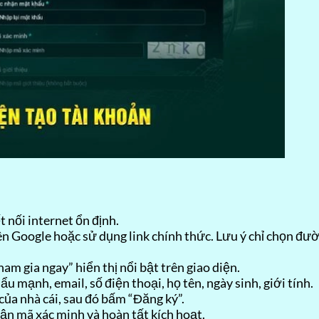
t nối internet ổn định.
ên Google hoặc sử dụng link chính thức. Lưu ý chỉ chọn đườ
 gia ngay” hiển thị nổi bật trên giao diện.
 mạnh, email, số điện thoại, họ tên, ngày sinh, giới tính.
của nhà cái, sau đó bấm “Đăng ký”.
ận mã xác minh và hoàn tất kích hoạt.