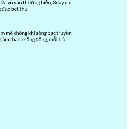
Giữa vô vàn thương hiệu, 8day ghi
 đảo bet thủ.
đam mê không khí sòng bạc truyền
g âm thanh sống động, mỗi trò