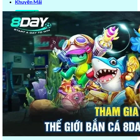
Khuyến Mãi
Đăng nhập
Đăng ký