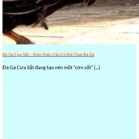
Đá Gà Cựa Sắt – Kiến Thức Cần Có Khi Chơi Đá Gà
Đá Gà Cựa Sắt đang tạo nên một “cơn sốt” [...]