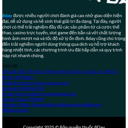
8day
được nhiều người chơi đánh giá cao nhờ giao diện hiện
đại, dễ sử dụng và hệ sinh thái giải trí đa dạng. Tại đây, người
chơi có thể trải nghiệm đầy đủ các sản phẩm từ cá cược thể
thao, casino trực tuyến, slot game đến bắn cá với chất lượng
hình ảnh mượt mà và tốc độ xử lý ổn định. 8day cũng chú trọng
đến trải nghiệm người dùng thông qua dịch vụ hỗ trợ khách
hàng nhiệt tình, các chương trình ưu đãi hấp dẫn và quy trình
nạp rút nhanh chóng.
Liên Hệ
Địa chỉ: 50C Tổ 8 Kp1, Đông Hưng Thuận, Quận 12, Hồ Chí
Minh, Việt Nam
Website: https://maja-secret.com/
Hotline: 0387446787
Email:
tencrucialdays.com@gmail.com
Postal Code: 700000
Hastag: #8day #nhacai8day #8daycasino #8dayvip
#8dayvipcom
Copyright 2025 © Bản quyền thuộc 8Day