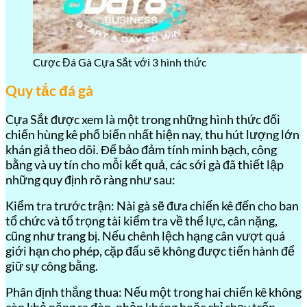
Cược Đá Gà Cựa Sắt với 3 hình thức
Quy tắc đá gà
Cựa Sắt được xem là một trong những hình thức đối
chiến hùng kê phổ biến nhất hiện nay, thu hút lượng lớn
khán giả theo dõi. Để bảo đảm tính minh bạch, công
bằng và uy tín cho mỗi kết quả, các sới gà đã thiết lập
những quy định rõ ràng như sau:
Kiểm tra trước trận: Nài gà sẽ đưa chiến kê đến cho ban
tổ chức và tổ trọng tài kiểm tra về thể lực, cân nặng,
cũng như trang bị. Nếu chênh lệch hạng cân vượt quá
giới hạn cho phép, cặp đấu sẽ không được tiến hành để
giữ sự công bằng.
Phân định thắng thua: Nếu một trong hai chiến kê không