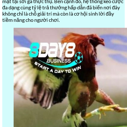
mặt tại sới gà thực thụ. Bên cạnh đó, hệ thống kèo cược
đa dạng cùng tỷ lệ trả thưởng hấp dẫn đã biến nơi đây
không chỉ là chỗ giải trí mà còn là cơ hội sinh lời đầy
tiềm năng cho người chơi.