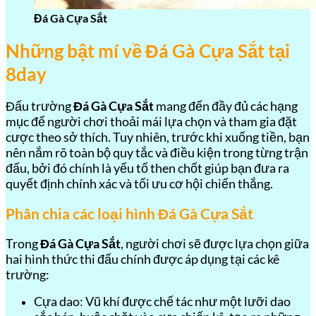
Đá Gà Cựa Sắt
Những bật mí về Đá Gà Cựa Sắt tại
8day
Đấu trường
Đá Gà Cựa Sắt
mang đến đầy đủ các hạng
mục để người chơi thoải mái lựa chọn và tham gia đặt
cược theo sở thích. Tuy nhiên, trước khi xuống tiền, bạn
nên nắm rõ toàn bộ quy tắc và điều kiện trong từng trận
đấu, bởi đó chính là yếu tố then chốt giúp bạn đưa ra
quyết định chính xác và tối ưu cơ hội chiến thắng.
Phân chia các loại hình Đá Gà Cựa Sắt
Trong
Đá Gà Cựa Sắt
, người chơi sẽ được lựa chọn giữa
hai hình thức thi đấu chính được áp dụng tại các kê
trường:
Cựa dao: Vũ khí được chế tác như một lưỡi dao