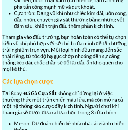
sắc bén, buộc chặt vào cựa chiến kê, tạo ra những
pha tấn công mạnh mẽ và dứt khoát.
Cựa tròn: Dạng vũ khí như chiếc kim dài, uốn cong,
đầu nhọn, chuyên gây sát thương bằng những vết
đâm sâu, khiến trận đấu thêm phần kịch tính.
Tham gia vào đấu trường, bạn hoàn toàn có thể tự chọn
kiểu vũ khí phù hợp với sở thích của mình để tận hưởng
trải nghiệm trọn vẹn. Mỗi loại hình đều mang đến sắc
thái riêng, từ tốc độ hạ gục chớp nhoáng đến sự căng
thẳng kéo dài, chắc chắn sẽ để lại dấu ấn khó quên cho
mọi kê thủ.
Các lựa chọn cược
Tại 8day,
Đá Gà Cựa Sắt
không chỉ dừng lại ở việc
thưởng thức một trận chiến máu lửa, mà còn mở ra cả
một hệ thống kèo cược đầy kịch tính. Người chơi khi
tham gia sẽ được đưa ra lựa chọn trong 3 cửa chính:
Meron: Dự đoán chiến kê phía nhà cái giành chiến
thắng.