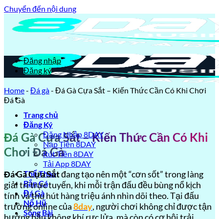
Chuyển đến nội dung
Đăng nhập
Đăng ký
Home
-
Đá gà
-
Đá Gà Cựa Sắt – Kiến Thức Cần Có Khi Chơi
Đá Gà
Trang chủ
Đăng Ký
Đăng Nhập 8DAY
Đá Gà Cựa Sắt – Kiến Thức Cần Có Khi
Nạp Tiền 8DAY
Chơi Đá Gà
Rút Tiền 8DAY
Tải App 8DAY
Thể Thao
Đá Gà Cựa Sắt
đang tạo nên một “cơn sốt” trong làng
Bắn Cá
giải trí trực tuyến, khi mỗi trận đấu đều bùng nổ kịch
Đá Gà
tính và thu hút hàng triệu ánh nhìn dõi theo. Tại đấu
Nổ Hũ
trường online của
8day
, người chơi không chỉ được tận
Sòng Bài
hưởng bầu không khí rực lửa, mà còn có cơ hội trải