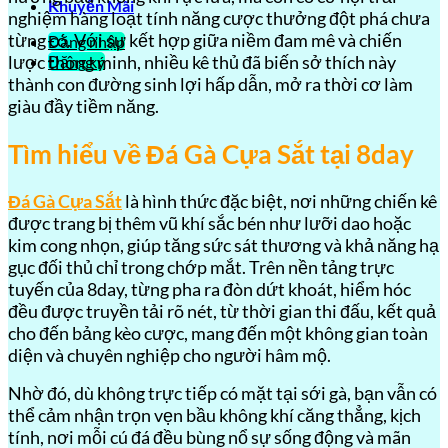
Khuyến Mãi
nghiệm hàng loạt tính năng cược thưởng đột phá chưa
từng có. Với sự kết hợp giữa niềm đam mê và chiến
Đăng nhập
lược thông minh, nhiều kê thủ đã biến sở thích này
Đăng ký
thành con đường sinh lợi hấp dẫn, mở ra thời cơ làm
giàu đầy tiềm năng.
Tìm hiểu về Đá Gà Cựa Sắt tại 8day
Đá Gà Cựa Sắt
là hình thức đặc biệt, nơi những chiến kê
được trang bị thêm vũ khí sắc bén như lưỡi dao hoặc
kim cong nhọn, giúp tăng sức sát thương và khả năng hạ
gục đối thủ chỉ trong chớp mắt. Trên nền tảng trực
tuyến của 8day, từng pha ra đòn dứt khoát, hiểm hóc
đều được truyền tải rõ nét, từ thời gian thi đấu, kết quả
cho đến bảng kèo cược, mang đến một không gian toàn
diện và chuyên nghiệp cho người hâm mộ.
Nhờ đó, dù không trực tiếp có mặt tại sới gà, bạn vẫn có
thể cảm nhận trọn vẹn bầu không khí căng thẳng, kịch
tính, nơi mỗi cú đá đều bùng nổ sự sống động và mãn