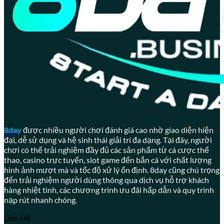
8day
được nhiều người chơi đánh giá cao nhờ giao diện hiện
đại, dễ sử dụng và hệ sinh thái giải trí đa dạng. Tại đây, người
chơi có thể trải nghiệm đầy đủ các sản phẩm từ cá cược thể
thao, casino trực tuyến, slot game đến bắn cá với chất lượng
hình ảnh mượt mà và tốc độ xử lý ổn định. 8day cũng chú trọng
đến trải nghiệm người dùng thông qua dịch vụ hỗ trợ khách
hàng nhiệt tình, các chương trình ưu đãi hấp dẫn và quy trình
nạp rút nhanh chóng.
Liên Hệ