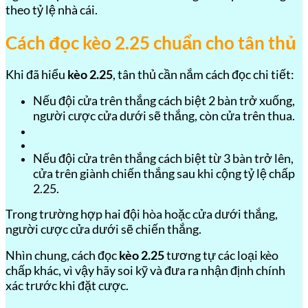
theo tỷ lệ nhà cái.
Cách đọc kèo 2.25 chuẩn cho tân thủ
Khi đã hiểu
kèo 2.25
, tân thủ cần nắm cách đọc chi tiết:
Nếu đội cửa trên thắng cách biệt 2 bàn trở xuống,
người cược cửa dưới sẽ thắng, còn cửa trên thua.
Nếu đội cửa trên thắng cách biệt từ 3 bàn trở lên,
cửa trên giành chiến thắng sau khi cộng tỷ lệ chấp
2.25.
Trong trường hợp hai đội hòa hoặc cửa dưới thắng,
người cược cửa dưới sẽ chiến thắng.
Nhìn chung, cách đọc
kèo 2.25
tương tự các loại kèo
chấp khác, vì vậy hãy soi kỹ và đưa ra nhận định chính
xác trước khi đặt cược.