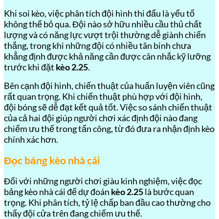
Khi soi kèo, việc phân tích đội hình thi đấu là yếu tố
không thể bỏ qua. Đội nào sở hữu nhiều cầu thủ chất
lượng và có năng lực vượt trội thường dễ giành chiến
thắng, trong khi những đội có nhiều tân binh chưa
khẳng định được khả năng cần được cân nhắc kỹ lưỡng
trước khi đặt
kèo 2.25
.
Bên cạnh đội hình, chiến thuật của huấn luyện viên cũng
rất quan trọng. Khi chiến thuật phù hợp với đội hình,
đội bóng sẽ dễ đạt kết quả tốt. Việc so sánh chiến thuật
của cả hai đội giúp người chơi xác định đội nào đang
chiếm ưu thế trong tấn công, từ đó đưa ra nhận định kèo
chính xác hơn.
Đọc bảng kèo nhà cái
Đối với những người chơi giàu kinh nghiệm, việc đọc
bảng kèo nhà cái để dự đoán
kèo 2.25
là bước quan
trọng. Khi phân tích, tỷ lệ chấp ban đầu cao thường cho
thấy đội cửa trên đang chiếm ưu thế.