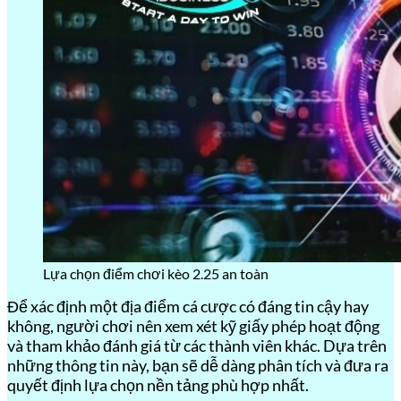
Lựa chọn điểm chơi kèo 2.25 an toàn
Để xác định một địa điểm cá cược có đáng tin cậy hay
không, người chơi nên xem xét kỹ giấy phép hoạt động
và tham khảo đánh giá từ các thành viên khác. Dựa trên
những thông tin này, bạn sẽ dễ dàng phân tích và đưa ra
quyết định lựa chọn nền tảng phù hợp nhất.