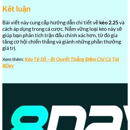
Kết luận
Bài viết này cung cấp hướng dẫn chi tiết về
kèo 2.25
và
cách áp dụng trong cá cược. Nắm vững loại kèo này sẽ
giúp bạn phân tích trận đấu chính xác hơn, từ đó gia
tăng cơ hội chiến thắng và giành những phần thưởng
giá trị.
Kèo Tỷ Số – Bí Quyết Thắng Đậm Chỉ Có Tại
Xem thêm:
8Day