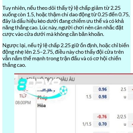
Tuy nhiên, nếu theo dõi thấy tỷ lệ chấp giảm từ 2.25
xuống còn 1.5, hoặc thậm chí dao động từ 0.25 đến 0.75,
đây là dấu hiệu kèo dưới đang chiếm ưu thế và có khả
năng thắng cao. Lúc này, người chơi nên cân nhắc đặt
cược vào cửa dưới mà không cần băn khoăn.
Ngược lại, nếu tỷ lệ chấp 2.25 giữ ổn định, hoặc chỉ biến
động nhẹ lên 2.5–2.75, điều này cho thấy đội cửa trên
vẫn nắm thế mạnh trong trận đấu và có cơ hội chiến
thắng cao.