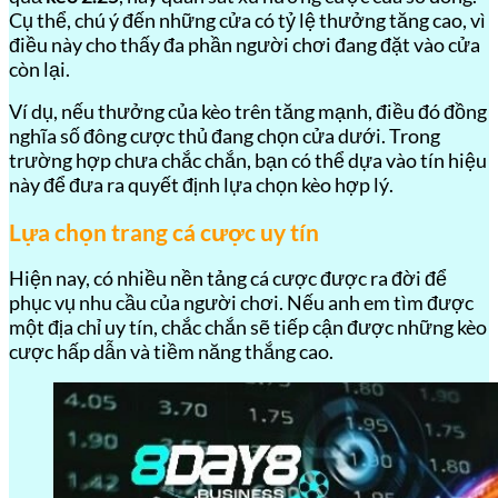
Cụ thể, chú ý đến những cửa có tỷ lệ thưởng tăng cao, vì
điều này cho thấy đa phần người chơi đang đặt vào cửa
còn lại.
Ví dụ, nếu thưởng của kèo trên tăng mạnh, điều đó đồng
nghĩa số đông cược thủ đang chọn cửa dưới. Trong
trường hợp chưa chắc chắn, bạn có thể dựa vào tín hiệu
này để đưa ra quyết định lựa chọn kèo hợp lý.
Lựa chọn trang cá cược uy tín
Hiện nay, có nhiều nền tảng cá cược được ra đời để
phục vụ nhu cầu của người chơi. Nếu anh em tìm được
một địa chỉ uy tín, chắc chắn sẽ tiếp cận được những kèo
cược hấp dẫn và tiềm năng thắng cao.