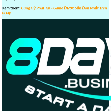
Xem thêm:
Cung Hỷ Phát Tài – Game Được Săn Đón Nhất Trên
8Day