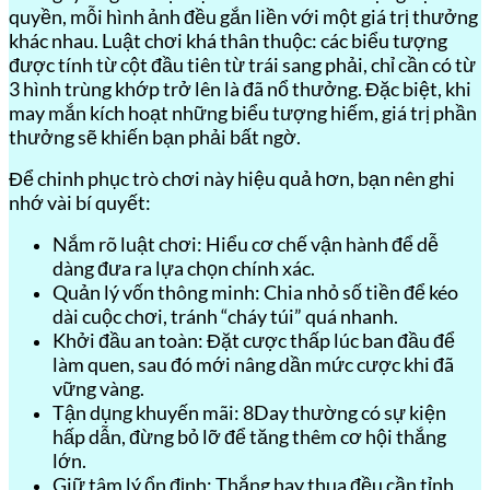
quyền, mỗi hình ảnh đều gắn liền với một giá trị thưởng
khác nhau. Luật chơi khá thân thuộc: các biểu tượng
được tính từ cột đầu tiên từ trái sang phải, chỉ cần có từ
3 hình trùng khớp trở lên là đã nổ thưởng. Đặc biệt, khi
may mắn kích hoạt những biểu tượng hiếm, giá trị phần
thưởng sẽ khiến bạn phải bất ngờ.
Để chinh phục trò chơi này hiệu quả hơn, bạn nên ghi
nhớ vài bí quyết:
Nắm rõ luật chơi: Hiểu cơ chế vận hành để dễ
dàng đưa ra lựa chọn chính xác.
Quản lý vốn thông minh: Chia nhỏ số tiền để kéo
dài cuộc chơi, tránh “cháy túi” quá nhanh.
Khởi đầu an toàn: Đặt cược thấp lúc ban đầu để
làm quen, sau đó mới nâng dần mức cược khi đã
vững vàng.
Tận dụng khuyến mãi: 8Day thường có sự kiện
hấp dẫn, đừng bỏ lỡ để tăng thêm cơ hội thắng
lớn.
Giữ tâm lý ổn định: Thắng hay thua đều cần tỉnh