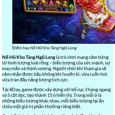
Điểm hay Nổ Hũ Kho Tàng Ngũ Long
Nổ Hũ Kho Tàng Ngũ Long
là trò chơi mang cảm hứng
từ hình tượng loài rồng – biểu tượng của sức mạnh, sự
may mắn và thịnh vượng. Người chơi khi tham gia sẽ
cảm nhận được bầu không khí huyền bí, vừa cuốn hút
vừa tràn đầy năng lượng tích cực.
Tại 8Day, game được xây dựng với bố cục 3 hàng ngang
và 5 cột dọc, tạo thành 15 ô hiển thị. Trong mỗi ô là
những biểu tượng khác nhau, mỗi biểu tượng lại ẩn
chứa một giá trị phần thưởng riêng biệt.