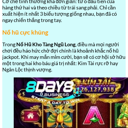
Cơ chế tính thưởng khá đơn giản: từ ô đầu tiên của
hàng thứ hai và theo chiều từ trái sang phải. Chỉ cần
xuất hiện ít nhất 3 biểu tượng giống nhau, bạn đã có
ngay chiến thắng trong tay.
Nổ hũ cực khủng
Trong
Nổ Hũ Kho Tàng Ngũ Long
, điều mà mọi người
chơi đều háo hức chờ đợi chính là khoảnh khắc nổ hũ
jackpot. Khi may mắn mỉm cười, bạn sẽ có cơ hội sở hữu
một trong hai kho báu giá trị nhất: Kim Tài rực rỡ hay
Ngân Lộc thịnh vượng.