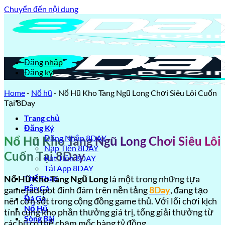
Chuyển đến nội dung
Đăng nhập
Đăng ký
Home
-
Nổ hũ
-
Nổ Hũ Kho Tàng Ngũ Long Chơi Siêu Lôi Cuốn
Tại 8Day
Trang chủ
Đăng Ký
Đăng Nhập 8DAY
Nổ Hũ Kho Tàng Ngũ Long Chơi Siêu Lôi
Nạp Tiền 8DAY
Cuốn Tại 8Day
Rút Tiền 8DAY
Tải App 8DAY
Thể Thao
Nổ Hũ Kho Tàng Ngũ Long
là một trong những tựa
Bắn Cá
game jackpot đình đám trên nền tảng
8Day
, đang tạo
Đá Gà
nên cơn sốt trong cộng đồng game thủ. Với lối chơi kịch
Nổ Hũ
tính cùng kho phần thưởng giá trị, tổng giải thưởng từ
Sòng Bài
các hũ có thể chạm mốc hàng tỷ đồng.